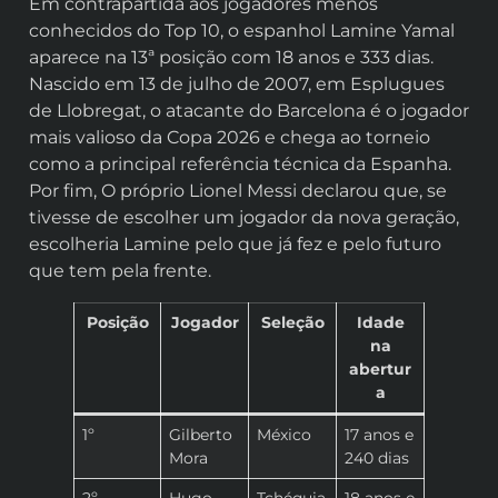
Em contrapartida aos jogadores menos
conhecidos do Top 10, o espanhol Lamine Yamal
aparece na 13ª posição com 18 anos e 333 dias.
Nascido em 13 de julho de 2007, em Esplugues
de Llobregat, o atacante do Barcelona é o jogador
mais valioso da Copa 2026 e chega ao torneio
como a principal referência técnica da Espanha.
Por fim, O próprio Lionel Messi declarou que, se
tivesse de escolher um jogador da nova geração,
escolheria Lamine pelo que já fez e pelo futuro
que tem pela frente.
Posição
Jogador
Seleção
Idade
na
abertur
a
1º
Gilberto
México
17 anos e
Mora
240 dias