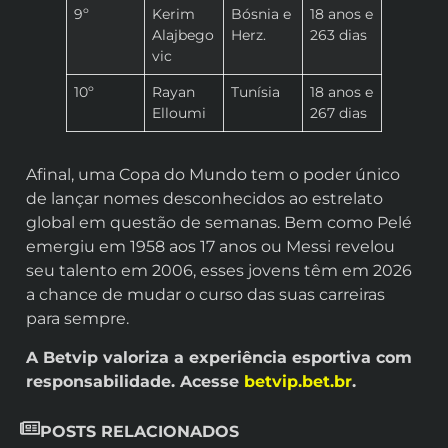
9º
Kerim
Bósnia e
18 anos e
Alajbego
Herz.
263 dias
vic
10º
Rayan
Tunísia
18 anos e
Elloumi
267 dias
Afinal, uma Copa do Mundo tem o poder único
de lançar nomes desconhecidos ao estrelato
global em questão de semanas. Bem como Pelé
emergiu em 1958 aos 17 anos ou Messi revelou
seu talento em 2006, esses jovens têm em 2026
a chance de mudar o curso das suas carreiras
para sempre.
A Betvip valoriza a experiência esportiva com
responsabilidade. Acesse
betvip.bet.br
.
POSTS RELACIONADOS