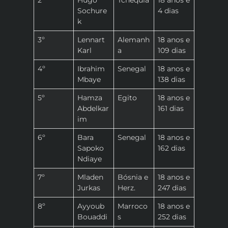
2º
Hugo
Tchéquia
18 anos e
Sochure
4 dias
k
3º
Lennart
Alemanh
18 anos e
Karl
a
109 dias
4º
Ibrahim
Senegal
18 anos e
Mbaye
138 dias
5º
Hamza
Egito
18 anos e
Abdelkar
161 dias
im
6º
Bara
Senegal
18 anos e
Sapoko
162 dias
Ndiaye
7º
Mladen
Bósnia e
18 anos e
Jurkas
Herz.
247 dias
8º
Ayyoub
Marroco
18 anos e
Bouaddi
s
252 dias