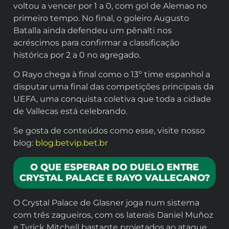
voltou a vencer por 1 a 0, com gol de Alemao no
primeiro tempo. No final, o goleiro Augusto
Batalla ainda defendeu um pênalti nos
acréscimos para confirmar a classificação
histórica por 2 a 0 no agregado.
O Rayo chega à final como o 13º time espanhol a
disputar uma final das competições principais da
UEFA, uma conquista coletiva que toda a cidade
de Vallecas está celebrando.
Se gosta de conteúdos como esse, visite nosso
blog:
blog.betvip.bet.br
O QUE ESPERAR DO DUELO ENTRE
CRYSTAL PALACE E RAYO VALLECANO?
O Crystal Palace de Glasner joga num sistema
com três zagueiros, com os laterais Daniel Muñoz
e Tyrick Mitchell bastante projetados ao ataque.