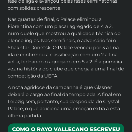
fase de liga e avançou pelas fases eliminatórias
com solidez crescente.
Nas quartas de final, o Palace eliminou a
Fiorentina com um placar agregado de 4 a 2,
num duelo que mostrou a qualidade técnica do
elenco inglês. Nas semifinais, o adversário foi o
Shakhtar Donetsk. O Palace venceu por 3 a 1 na
ida e confirmou a classificação com um 2 a 1 na
volta, fechando o agregado em 5 a 2. É a primeira
vez na história do clube que chega a uma final de
competição da UEFA.
A nota agridoce da campanha é que Glasner
deixará o cargo ao final da temporada. A final em
Leipzig será, portanto, sua despedida do Crystal
Palace, o que adiciona uma emoção extra a esta
última partida.
COMO O RAYO VALLECANO ESCREVEU