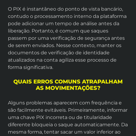
O PIX é instantâneo do ponto de vista bancário,
contudo o processamento interno da plataforma
pode adicionar um tempo de análise antes da
liberação. Portanto, é comum que saques
passem por uma verificação de segurança antes
de serem enviados. Nesse contexto, manter os
documentos de verificação de identidade
atualizados na conta agiliza esse processo de
forma significativa.
QUAIS ERROS COMUNS ATRAPALHAM
AS MOVIMENTAÇÕES?
Alguns problemas aparecem com frequência e
são facilmente evitáveis. Primeiramente, informar
uma chave PIX incorreta ou de titularidade
diferente bloqueia o saque automaticamente. Da
mesma forma, tentar sacar um valor inferior ao