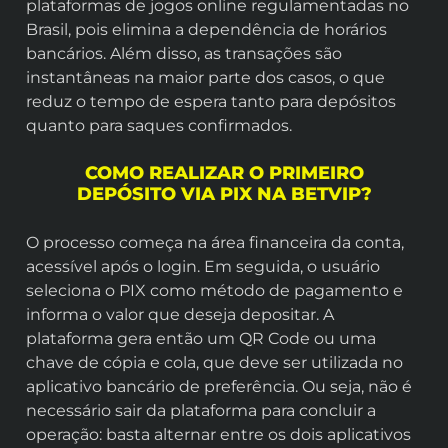
plataformas de jogos online regulamentadas no
Brasil, pois elimina a dependência de horários
bancários. Além disso, as transações são
instantâneas na maior parte dos casos, o que
reduz o tempo de espera tanto para depósitos
quanto para saques confirmados.
COMO REALIZAR O PRIMEIRO
DEPÓSITO VIA PIX NA BETVIP?
O processo começa na área financeira da conta,
acessível após o login. Em seguida, o usuário
seleciona o PIX como método de pagamento e
informa o valor que deseja depositar. A
plataforma gera então um QR Code ou uma
chave de cópia e cola, que deve ser utilizada no
aplicativo bancário de preferência. Ou seja, não é
necessário sair da plataforma para concluir a
operação: basta alternar entre os dois aplicativos