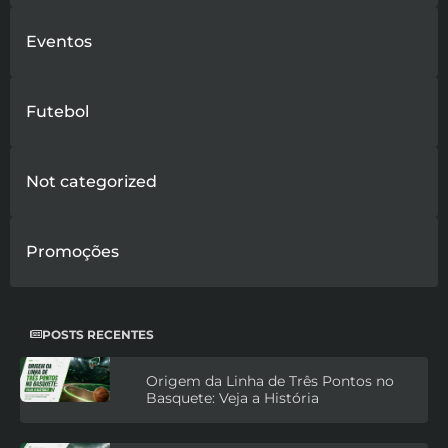
Eventos
Futebol
Not categorized
Promoções
POSTS RECENTES
Origem da Linha de Três Pontos no
Basquete: Veja a História