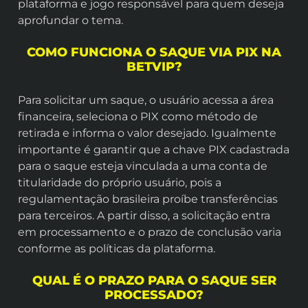
plataforma e jogo responsável para quem deseja
aprofundar o tema.
COMO FUNCIONA O SAQUE VIA PIX NA
BETVIP?
Para solicitar um saque, o usuário acessa a área
financeira, seleciona o PIX como método de
retirada e informa o valor desejado. Igualmente
importante é garantir que a chave PIX cadastrada
para o saque esteja vinculada a uma conta de
titularidade do próprio usuário, pois a
regulamentação brasileira proíbe transferências
para terceiros. A partir disso, a solicitação entra
em processamento e o prazo de conclusão varia
conforme as políticas da plataforma.
QUAL É O PRAZO PARA O SAQUE SER
PROCESSADO?