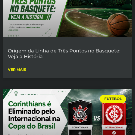
Origem da Linha de Três Pontos no Basquete:
Veja a História
VER MAIS
FUTEBOL