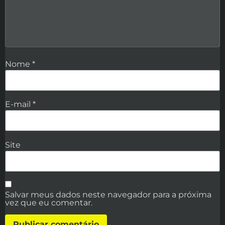
Nome
*
E-mail
*
Site
Salvar meus dados neste navegador para a próxima
vez que eu comentar.