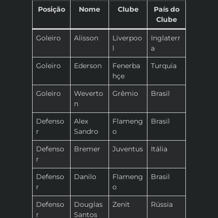
Posição
Nome
Clube
País do
Clube
Goleiro
Alisson
Liverpoo
Inglaterr
l
a
Goleiro
Ederson
Fenerba
Turquia
hçe
Goleiro
Weverto
Grêmio
Brasil
n
Defenso
Alex
Flameng
Brasil
r
Sandro
o
Defenso
Bremer
Juventus
Itália
r
Defenso
Danilo
Flameng
Brasil
r
o
Defenso
Douglas
Zenit
Rússia
r
Santos