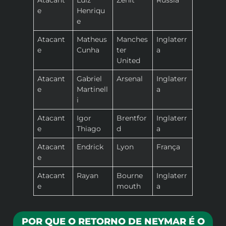
e
Henriqu
e
Atacant
Matheus
Manches
Inglaterr
e
Cunha
ter
a
United
Atacant
Gabriel
Arsenal
Inglaterr
e
Martinell
a
i
Atacant
Igor
Brentfor
Inglaterr
e
Thiago
d
a
Atacant
Endrick
Lyon
França
e
Atacant
Rayan
Bourne
Inglaterr
e
mouth
a
POR QUE O RETORNO DE NEYMAR É O