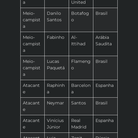
a
United
Meio-
Danilo
Botafog
Brasil
campist
Santos
o
a
Meio-
Fabinho
Al-
Arábia
campist
Ittihad
Saudita
a
Meio-
Lucas
Flameng
Brasil
campist
Paquetá
o
a
Atacant
Raphinh
Barcelon
Espanha
e
a
a
Atacant
Neymar
Santos
Brasil
e
Atacant
Vinícius
Real
Espanha
e
Júnior
Madrid
Atacant
Luiz
Zenit
Rússia