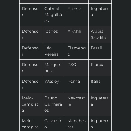
Defenso
Gabriel
Arsenal
Inglaterr
r
Magalhã
a
es
Defenso
Ibañez
Al-Ahli
Arábia
r
Saudita
Defenso
Léo
Flameng
Brasil
r
Pereira
o
Defenso
Marquin
PSG
França
r
hos
Defenso
Wesley
Roma
Itália
r
Meio-
Bruno
Newcast
Inglaterr
campist
Guimarã
le
a
a
es
Meio-
Casemir
Manches
Inglaterr
campist
o
ter
a