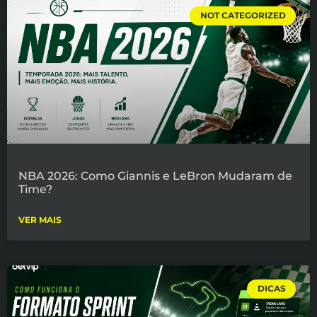
NOT CATEGORIZED
NBA 2026: Como Giannis e LeBron Mudaram de
Time?
VER MAIS
DICAS